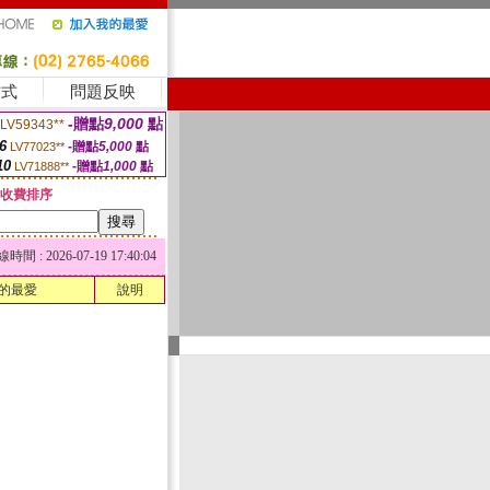
方式
問題反映
-贈點
9,000
點
LV59343**
6
-贈點
5,000
點
LV77023**
10
-贈點
1,000
點
LV71888**
收費排序
 : 2026-07-19 17:40:04
的最愛
說明