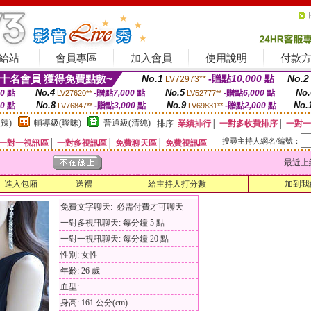
給站
會員專區
加入會員
使用說明
付款
十名會員 獲得免費點數~
No.1
-贈點
10,000
點
No.2
LV72973**
No.4
No.5
No.
00
點
-贈點
7,000
點
-贈點
6,000
點
LV27620**
LV52777**
No.8
No.9
No.
00
點
-贈點
3,000
點
-贈點
2,000
點
LV76847**
LV69831**
辣)
輔導級(曖昧)
普通級(清純)
排序
業績排行
│
一對多收費排序
│
一對一
搜尋主持人網名/編號：
一對一視訊區
│
一對多視訊區
│
免費聊天區
│
免費視訊區
最近上線時間
進入包廂
送禮
給主持人打分數
加到我
免費文字聊天: 必需付費才可聊天
一對多視訊聊天: 每分鐘 5 點
一對一視訊聊天: 每分鐘 20 點
性別: 女性
年齡: 26 歲
血型:
身高: 161 公分(cm)