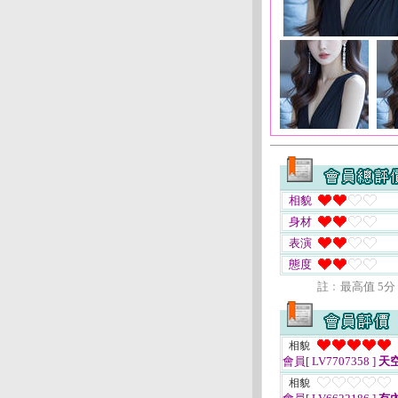
相貌
身材
表演
態度
註﹕最高值 5分
相貌
會員[ LV7707358 ]
天
相貌