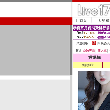
回首頁
點數補
恭喜五月份消費排行前
No.3
-贈點
8,0
LV76835**
No.7
-贈點
4,0
LV65464**
頻道指數
限制級(火
頻道
台妹專區
│
新人區
│
(霧隱顏)
免費聊天