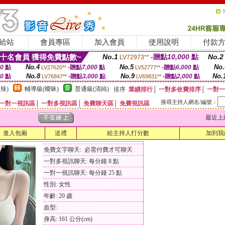
給站
會員專區
加入會員
使用說明
付款
十名會員 獲得免費點數~
No.1
-贈點
10,000
點
No.2
LV72973**
No.4
No.5
No.
00
點
-贈點
7,000
點
-贈點
6,000
點
LV27620**
LV52777**
No.8
No.9
No.
00
點
-贈點
3,000
點
-贈點
2,000
點
LV76847**
LV69831**
辣)
輔導級(曖昧)
普通級(清純)
排序
業績排行
│
一對多收費排序
│
一對一
搜尋主持人網名/編號：
一對一視訊區
│
一對多視訊區
│
免費聊天區
│
免費視訊區
最近上線時間
進入包廂
送禮
給主持人打分數
加到我
免費文字聊天: 必需付費才可聊天
一對多視訊聊天: 每分鐘 8 點
一對一視訊聊天: 每分鐘 25 點
性別: 女性
年齡: 20 歲
血型:
身高: 161 公分(cm)