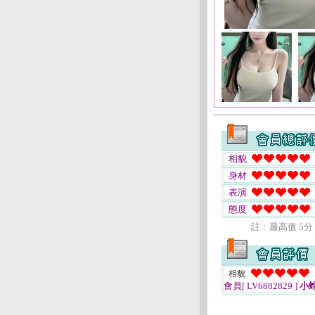
相貌
身材
表演
態度
註﹕最高值 5分
相貌
會員[ LV6882829 ]
小