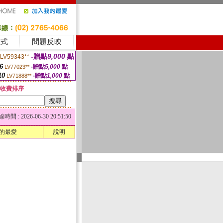
方式
問題反映
-贈點
9,000
點
LV59343**
6
-贈點
5,000
點
LV77023**
10
-贈點
1,000
點
LV71888**
收費排序
 : 2026-06-30 20:51:50
的最愛
說明