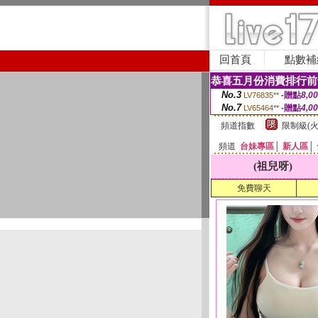
回首頁
點數補
恭喜五月份消費排行前
No.3
-贈點
8,0
LV76835**
No.7
-贈點
4,0
LV65464**
頻道指數
限制級(火
頻道
台妹專區
│
新人區
│
(祖兒呀)
免費聊天